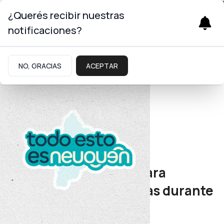
¿Querés recibir nuestras
notificaciones?
NO, GRACIAS
ACEPTAR
Energía
Política social
Subsidios eléctricos para
familias sin acceso a gas durante
el invierno