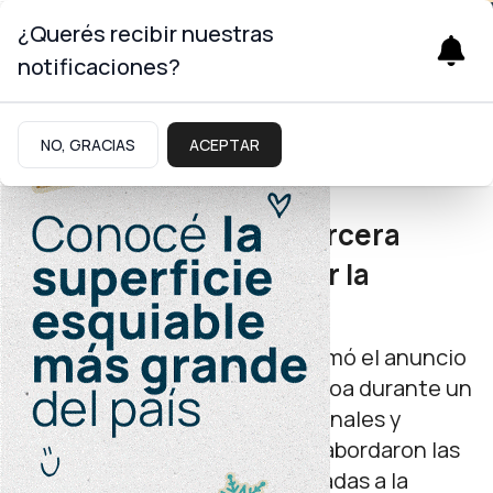
¿Querés recibir nuestras
notificaciones?
Seguridad
NO, GRACIAS
ACEPTAR
Infraestructura policial
Plottier sumará una tercera
comisaría para reforzar la
seguridad
El ministro Matías Nicolini retomó el anuncio
del gobernador Rolando Figueroa durante un
encuentro con referentes vecinales y
autoridades del municipio. Se abordaron las
principales inquietudes vinculadas a la