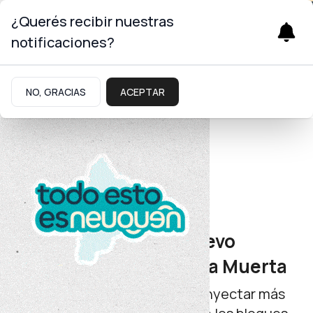
¿Querés recibir nuestras
notificaciones?
NO, GRACIAS
ACEPTAR
Energía
Inversiones
GyP socio clave del nuevo
proyecto RIGI para Vaca Muerta
Junto a GeoPark contemplan inyectar más