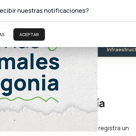
ecibir nuestras notificaciones?
AS
ACEPTAR
Educación
Salud
Infraestruc
e la nueva Comisaría
0 metros cuadrados construidos y registra un