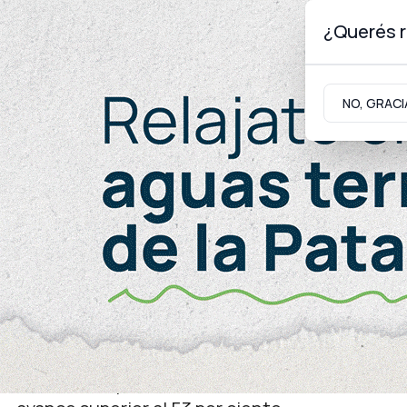
¿Querés r
Jueves 6
de
Agosto
de 2026
NO, GRACI
Neuquinidad
Gabinete
Turismo
Seguridad
Seguridad
Avanza la construcción d
Cuarta de Alta Barda
La nueva dependencia contará con más de 1.00