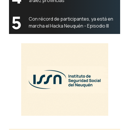
a diez provincias
5
Con récord de participantes, ya está en
marcha el Hacka Neuquén - Episodio III