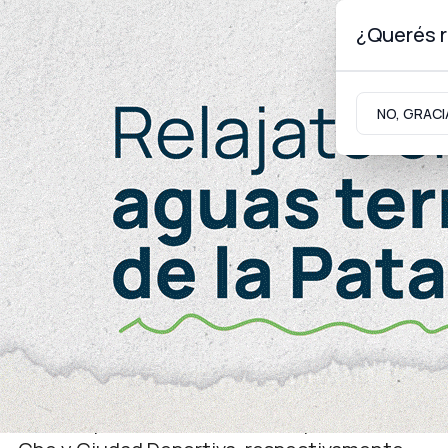
¿Querés r
Domingo 9
de
Agosto
de 2026
NO, GRACI
Neuquinidad
Gabinete
Turismo
Gabinete
Por YouTube
RTN transmitirá los Jue
Unificados
Las competencias de handball y atletismo tend