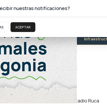
ecibir nuestras notificaciones?
AS
ACEPTAR
Educación
Salud
Infraestruc
gos Patagónicos
rán cobertura en vivo, desde el Estadio Ruca