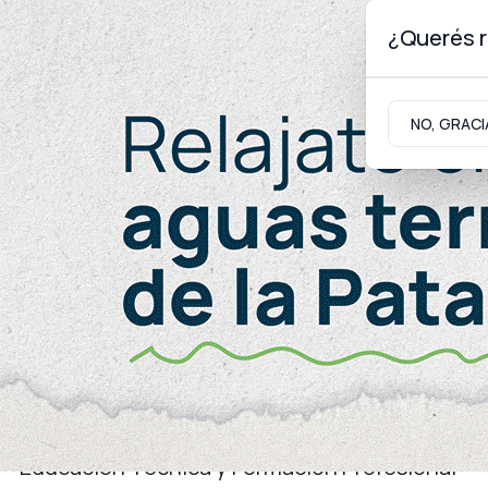
¿Querés r
Sábado 8
de
Agosto
de 2026
NO, GRACI
Neuquinidad
Gabinete
Turismo
Educación
Educación Técnica y Formación Profesional