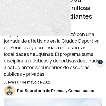
segunda edición en Senillosa
con más de 13 mil estudiantes
inscriptos
La propuesta provincial comenzó con una
jornada de atletismo en la Ciudad Deportiva
de Senillosa y continuará en distintas
localidades neuquinas. El programa suma
disciplinas artísticas y deportivas destinadas
X
a estudiantes secundarios de escuelas
públicas y privadas.
jueves 07 de mayo de 2026
Por Secretaría de Prensa y Comunicación