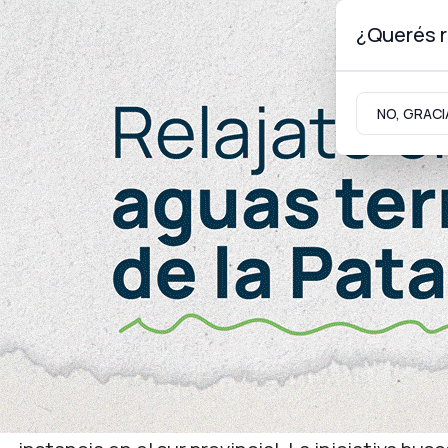
¿Querés r
Jueves 6
de
Agosto
de 2026
NO, GRACI
Neuquinidad
Gabinete
Turismo
Trabajo
Emplea Neuquén
Fortalecen la red de Ofi
encuentros en toda la pr
Ya se realizaron tres encuentros en distintas