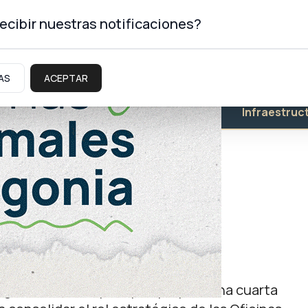
ecibir nuestras notificaciones?
AS
ACEPTAR
Educación
Salud
Infraestruc
cinas de Empleo con
ovincia
 regiones de Neuquén y se prepara una cuarta