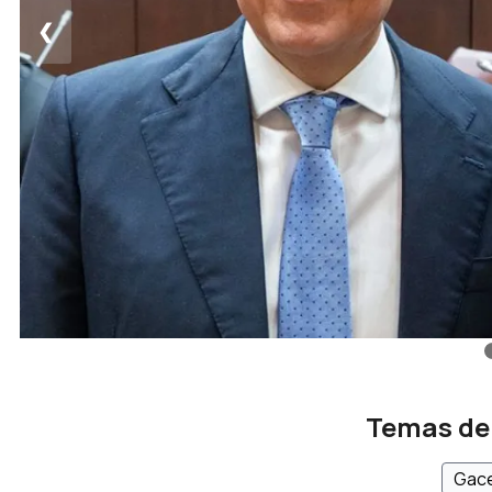
❮
Temas de
Gace