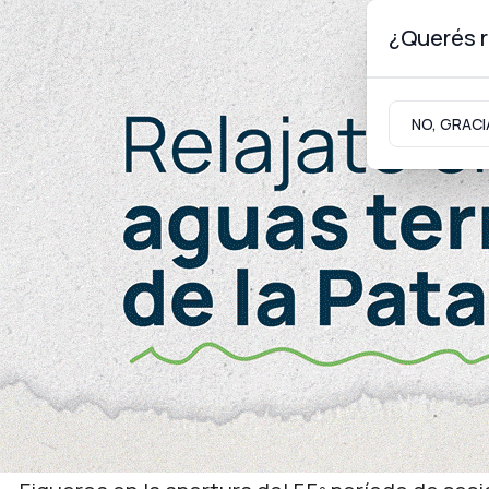
¿Querés r
Viernes 7
de
Agosto
de 2026
NO, GRACI
Neuquinidad
Gabinete
Turismo
Gabinete
Balance y proyección con 2030 en la mira
Ousset: “Hay que darle a 
horizonte del Neuquén q
El ministro Jefe de Gabinete, Juan Luis Ousse