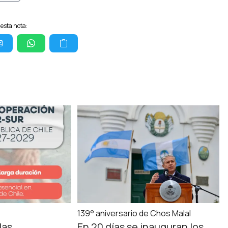
esta nota:
139° aniversario de Chos Malal
las
En 20 días se inauguran los