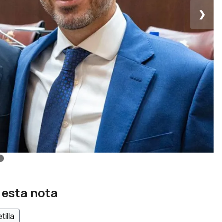
❯
 esta nota
tilla