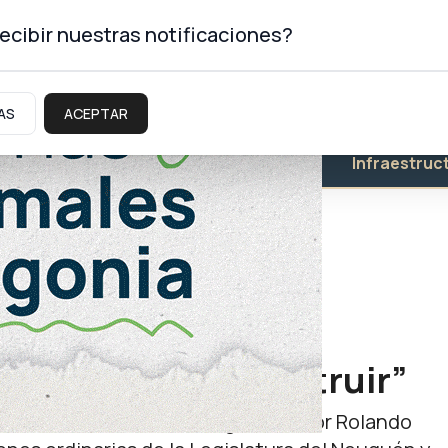
ecibir nuestras notificaciones?
AS
ACEPTAR
Educación
Salud
Infraestruc
la ciudadanía el
ue queremos construir”
t, destacó el discurso del gobernador Rolando