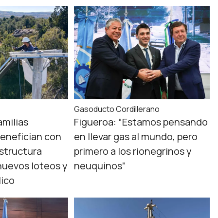
s
Gasoducto Cordillerano
amilias
Figueroa: “Estamos pensando
enefician con
en llevar gas al mundo, pero
estructura
primero a los rionegrinos y
 nuevos loteos y
neuquinos”
lico