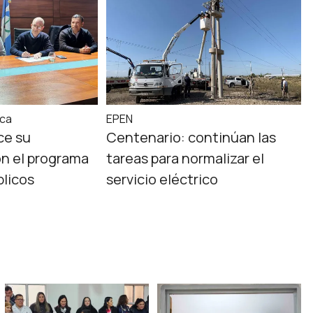
ica
EPEN
ce su
Centenario: continúan las
n el programa
tareas para normalizar el
blicos
servicio eléctrico