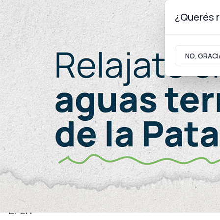
¿Querés r
Jueves 6
de
Agosto
de 2026
NO, GRACI
Neuquinidad
Gabinete
Turismo
Energía
EPEN