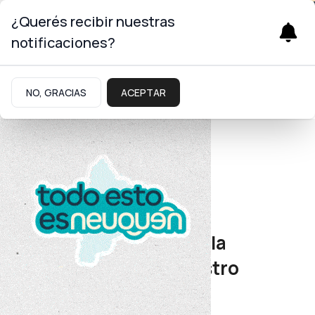
¿Querés recibir nuestras
notificaciones?
NO, GRACIAS
ACEPTAR
Energía
EPEN
Este mes se culminará la
ampliación del suministro
eléctrico en Senillosa