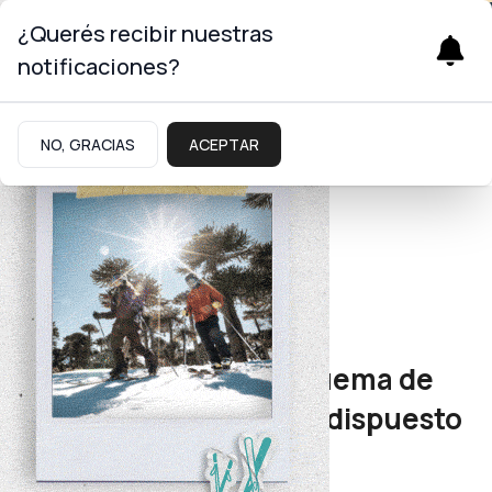
¿Querés recibir nuestras
notificaciones?
NO, GRACIAS
ACEPTAR
Energía
Cambios en la factura
Cómo es el nuevo esquema de
subsidios energéticos dispuesto
por Nación