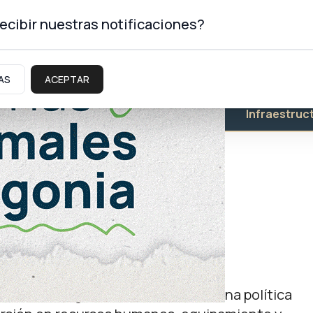
ecibir nuestras notificaciones?
AS
ACEPTAR
Educación
Salud
Infraestruc
más de 430 nuevos
 seguridad
obernador Figueroa lleva adelante una política