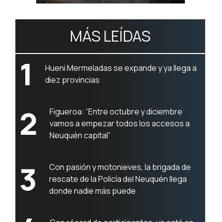
MÁS LEÍDAS
1
Hueni Mermeladas se expande y ya llega a
diez provincias
2
Figueroa: “Entre octubre y diciembre
vamos a empezar todos los accesos a
Neuquén capital”
3
Con pasión y motonieves, la brigada de
rescate de la Policía del Neuquén llega
donde nadie más puede