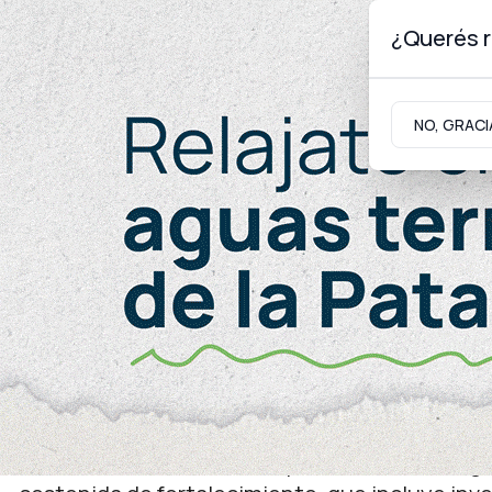
¿Querés r
Domingo 9
de
Agosto
de 2026
NO, GRACI
Neuquinidad
Gabinete
Turismo
Seguridad
Territorialidad
La Provincia incorporó 
agentes para reforzar la
La medida fue oficializada por un decreto. El g