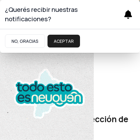
¿Querés recibir nuestras
notificaciones?
NO, GRACIAS
ACEPTAR
Energía
Desarrollo productivo
Cormine avanza en la
modernización y proyección de
la minería neuquina