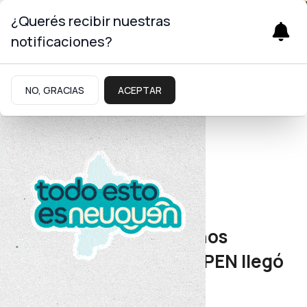
¿Querés recibir nuestras
notificaciones?
NO, GRACIAS
ACEPTAR
Energía
Red social y territorial
Más luz y energía, menos
consumo: en 2025 el EPEN llegó
a toda la provincia