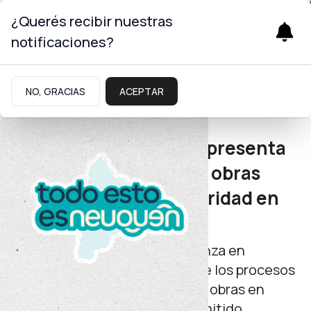
¿Querés recibir nuestras
notificaciones?
Seguridad
NO, GRACIAS
ACEPTAR
Infraestructura
El Gobierno Provincial presenta
un plan histórico de 45 obras
para fortalecer la seguridad en
Neuquén
Actualmente, el programa avanza en
distintas etapas que van desde los procesos
administrativos iniciales hasta obras en
ejecución. La Ley 3426 ha permitido