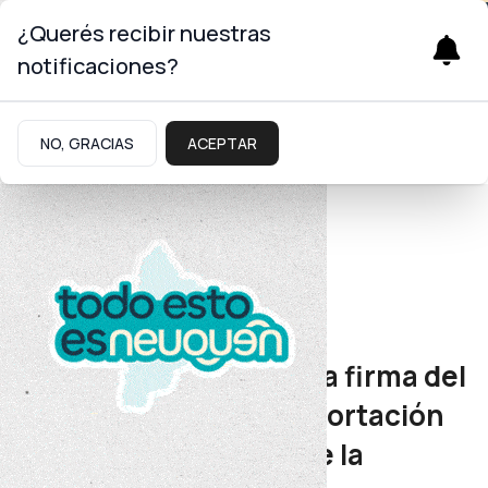
¿Querés recibir nuestras
notificaciones?
NO, GRACIAS
ACEPTAR
Energía
Gas de Vaca Muerta
Figueroa participó de la firma del
mayor proyecto de exportación
de GNL de la historia de la