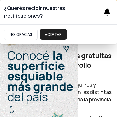
¿Querés recibir nuestras
notificaciones?
Trabajo
NO, GRACIAS
ACEPTAR
Emplea Neuquén
Nuevas capacitaciones gratuitas
para impulsar el desarrollo
laboral
A través de la plataforma, neuquinos y
neuquinas podrán inscribirse en las distintas
formaciones disponibles en toda la provincia.
jueves 18 de septiembre de 2025