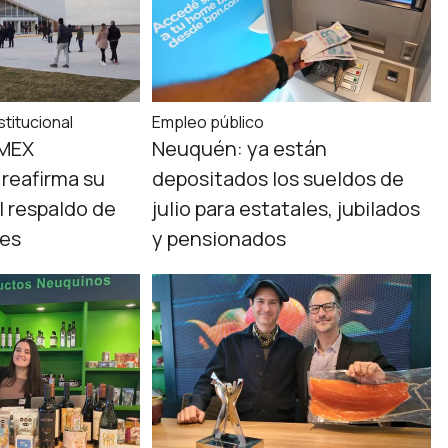
titucional
Empleo público
OMEX
Neuquén: ya están
reafirma su
depositados los sueldos de
l respaldo de
julio para estatales, jubilados
des
y pensionados