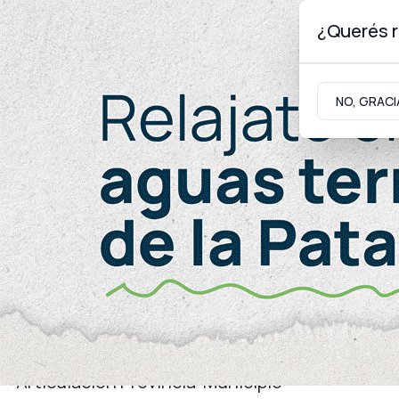
¿Querés r
Domingo 9
de
Agosto
de 2026
NO, GRACI
Neuquinidad
Gabinete
Turismo
Economía
Articulación Provincia-Municipio