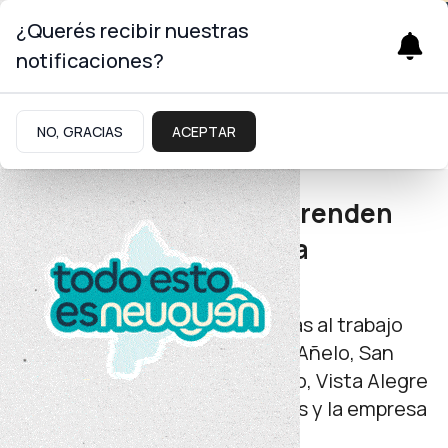
¿Querés recibir nuestras
notificaciones?
Trabajo
NO, GRACIAS
ACEPTAR
Capacitación laboral
Más de 80 personas aprenden
oficios para la industria
hidrocarburífera
La propuesta fue posible gracias al trabajo
conjunto de los municipios de Añelo, San
Patricio del Chañar, Centenario, Vista Alegre
y Neuquén, la Fundación Pilares y la empresa
Chevron.