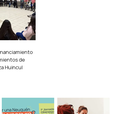
inanciamiento
mientos de
za Huincul