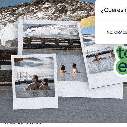
¿Querés r
Jueves 6
de
Agosto
de 2026
NO, GRACI
Neuquinidad
Gabinete
Turismo
Juventud
Más derechos