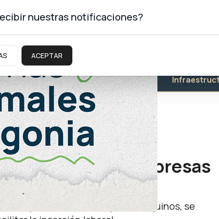
ecibir nuestras notificaciones?
AS
ACEPTAR
Educación
Salud
Infraestruc
herramientas a empresas
de empleabilidad de las y los neuquinos, se