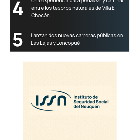
4
Una experiencia para pedalear y caminar
entre los tesoros naturales de Villa El
Chocón
5
Lanzan dos nuevas carreras públicas en
Las Lajas y Loncopué