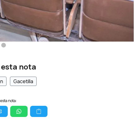
 esta nota
én
Gacetilla
esta nota: