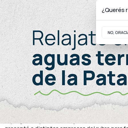
¿Querés r
Viernes 7
de
Agosto
de 2026
NO, GRACI
Neuquinidad
Gabinete
Turismo
Trabajo
Trabajo genuino
Emplea Neuquén acerca 
de seguridad privada
El programa que busca mejorar las condiciones 