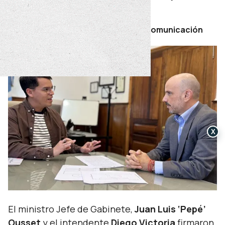
viernes 21 de febrero de 2025
Por Secretaría de Prensa y Comunicación
X
El ministro Jefe de Gabinete,
Juan Luis ‘Pepé’
Ousset
y el intendente
Diego Victoria
firmaron