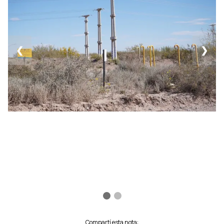
❮
❯
Compartí esta nota: