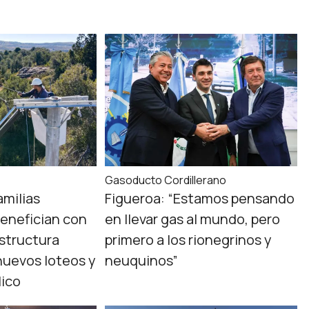
s
Gasoducto Cordillerano
amilias
Figueroa: “Estamos pensando
enefician con
en llevar gas al mundo, pero
estructura
primero a los rionegrinos y
 nuevos loteos y
neuquinos”
lico