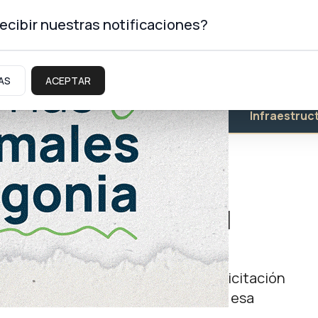
ecibir nuestras notificaciones?
AS
ACEPTAR
Educación
Salud
Infraestruc
s económicas por el
atro empresas que participan de la licitación
n pilar de la actividad económica en esa