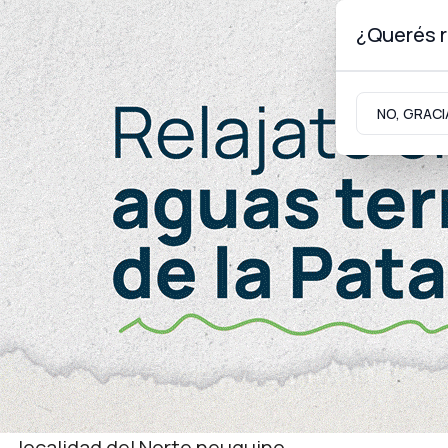
¿Querés r
Viernes 7
de
Agosto
de 2026
NO, GRACI
Neuquinidad
Gabinete
Turismo
Energía
Se conocieron las oferta
proyecto Andacollo
Hoy a las 11 se conocieron las ofertas de las cu
para reactivar el Proyecto Minero Andacollo, u
localidad del Norte neuquino.