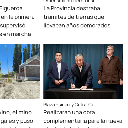
Ordenamiento territorial
 Figueroa
La Provincia destraba
 en la primera
trámites de tierras que
supervisó
llevaban años demorados
as en marcha
a
Plaza Huincul y Cutral Co
vino, eliminó
Realizarán una obra
egales y puso
complementaria para la nueva