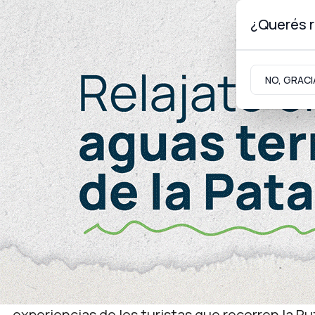
¿Querés r
Jueves 6
de
Agosto
de 2026
NO, GRACI
Neuquinidad
Gabinete
Turismo
Generales
El gobierno provincial p
para ruta nacional 40
El proyecto propone conectar localidades del 
de Los Lagos. El objetivo es “revalorizar paisaj
experiencias de los turistas que recorren la Ru