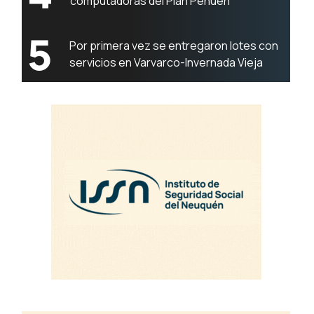
computadoras del Plan Pehuén
5
Por primera vez se entregaron lotes con
servicios en Varvarco-Invernada Vieja