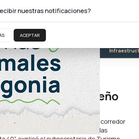
ecibir nuestras notificaciones?
AS
ACEPTAR
Educación
Salud
Infraestruc
ropone un nuevo diseño
corredor Neuquén Norte con las del corredor
es con alto valor escénico y mejorar las
ta 40”, explicó el subsecretario de Turismo,