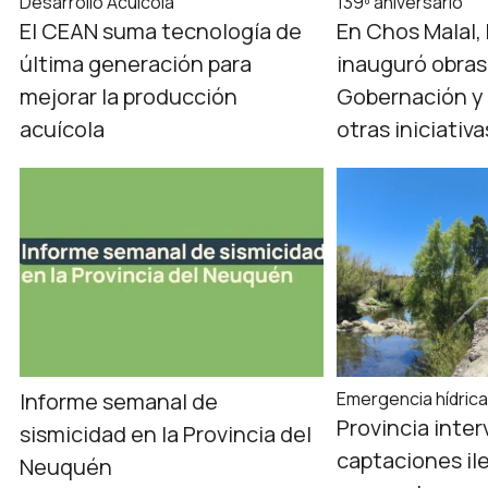
Desarrollo Acuícola
139º aniversario
El CEAN suma tecnología de
En Chos Malal,
última generación para
inauguró obras
mejorar la producción
Gobernación y 
acuícola
otras iniciativ
Informe semanal de
Emergencia hídric
Provincia inter
sismicidad en la Provincia del
captaciones il
Neuquén